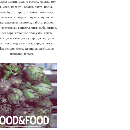
лассы
,
милан
,
можно съесть
,
москва
,
моя
я
,
мясо
,
новости
,
овощи
,
паста
,
пасха
,
петербург
,
пирог
,
полента
,
полет кафе
,
 манская
,
праздники
,
пресса
,
проекты
,
путешествия
,
пьемонт
,
работа
,
разное
,
,
рестораны
,
рецепты
,
рим
,
рыба
,
рынок
,
бный торт
,
сезонные продукты
,
сливы
,
я
,
соусы
,
стамбул
,
субпродукты
,
супы
,
 жизни продуктов
,
тест
,
турция
,
тыква
,
флоренция
,
фото
,
франция
,
швейцария
,
шоколад
,
яблоки
,