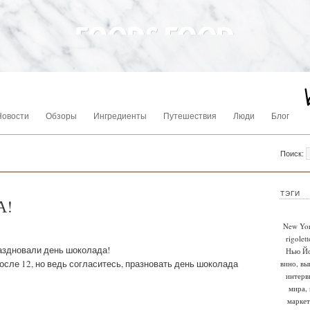
Новости
Обзоры
Ингредиенты
Путешествия
Люди
Блог
Поиск:
ТЭГИ
А!
New Yo
rigolett
раздновали день шоколада!
Нью Й
после 12, но ведь согласитесь, празновать день шоколада
вино
,
вы
интерв
мира
,
маркет