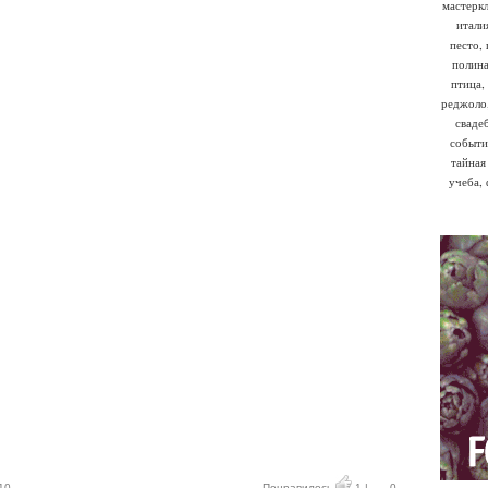
мастерк
итали
песто
,
полина
птица
,
реджоло
сваде
событи
тайная
учеба
,
10
Понравилось
1
|
0