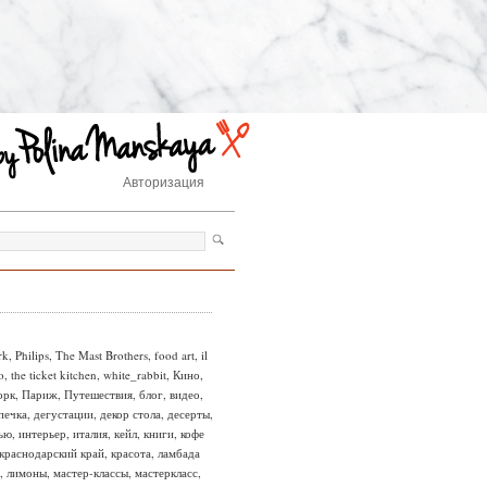
Авторизация
rk
,
Philips
,
The Mast Brothers
,
food art
,
il
o
,
the ticket kitchen
,
white_rabbit
,
Кино
,
орк
,
Париж
,
Путешествия
,
блог
,
видео
,
печка
,
дегустации
,
декор стола
,
десерты
,
ью
,
интерьер
,
италия
,
кейл
,
книги
,
кофе
краснодарский край
,
красота
,
ламбада
,
лимоны
,
мастер-классы
,
мастеркласс
,